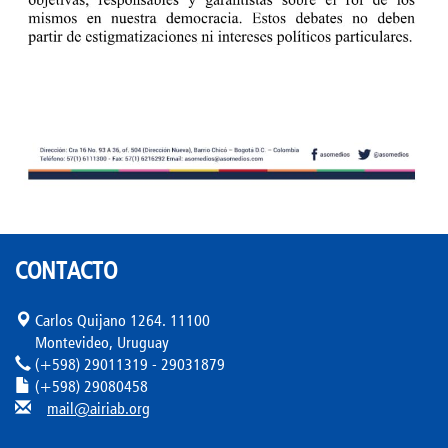
CONTACTO
Carlos Quijano 1264. 11100
Montevideo, Uruguay
(+598) 29011319 - 29031879
(+598) 29080458
mail@airiab.org